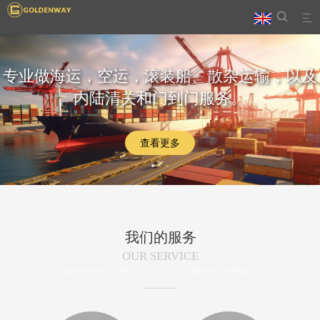


专业做海运，空运，滚装船、散杂运输，以及
内陆清关和门到门服务。
查看更多
我们的服务
OUR SERVICE
深耕地中海、欧洲等市场，GLA等国际物流联盟成员?