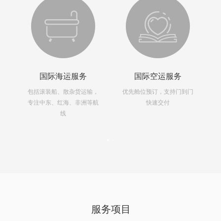
国际海运服务
国际空运服务
方
包括滚装船、散杂货运输，
优先舱位预订，支持门到门
杂
专注中东、红海、非洲等航
快速交付
线
服务项目