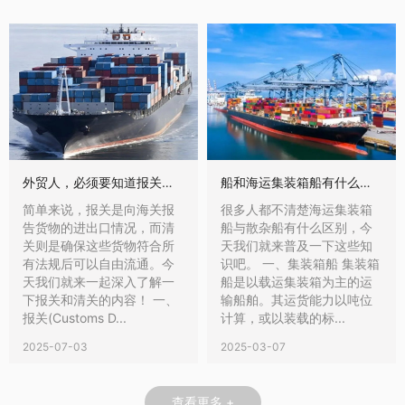
外贸人，必须要知道报关和清关的区别！
船和海运集装箱船有什么区别
简单来说，报关是向海关报
很多人都不清楚海运集装箱
告货物的进出口情况，而清
船与散杂船有什么区别，今
关则是确保这些货物符合所
天我们就来普及一下这些知
有法规后可以自由流通。今
识吧。 一、集装箱船 集装箱
天我们就来一起深入了解一
船是以载运集装箱为主的运
下报关和清关的内容！ 一、
输船舶。其运货能力以吨位
报关(Customs D...
计算，或以装载的标...
2025-07-03
2025-03-07
查看更多 +